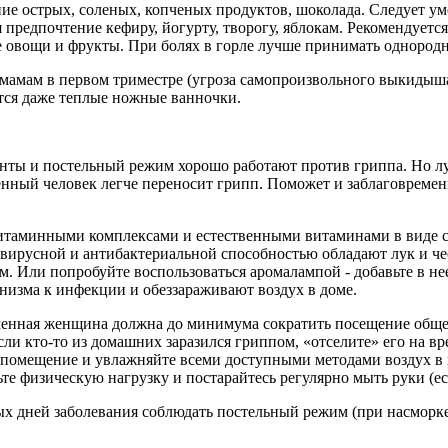
е острых, соленых, копченых продуктов, шоколада. Следует уме
я предпочтение кефиру, йогурту, творогу, яблокам. Рекомендуе
ие овощи и фрукты. При болях в горле лучше принимать одноро
амам в первом триместре (угроза самопроизвольного выкидыш
тся даже теплые ножные ванночки.
ы и постельный режим хорошо работают против гриппа. Но лучш
енный человек легче переносит грипп. Поможет и заблаговремен
итаминными комплексами и естественными витаминами в виде с
вирусной и антибактериальной способностью обладают лук и чес
м. Или попробуйте воспользоваться аромалампой - добавьте в не
низма к инфекции и обеззараживают воздух в доме.
еменная женщина должна до минимума сократить посещение обще
 Если кто-то из домашних заразился гриппом, «отселите» его на 
помещение и увлажняйте всеми доступными методами воздух в ко
те физическую нагрузку и постарайтесь регулярно мыть руки (ес
ервых дней заболевания соблюдать постельный режим (при насморк