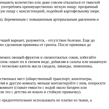
ньшить количество или даже совсем отказаться от тяжелой
тся употреблять преимущественно легкую пищу: прозрачный
дную пищу с консистенцией, подобной картофельному пюре.
а). Беременным с повышенным артериальным давлением и
ий вариант, разумеется, - отсутствие болезни. Еще до
но сделанная прививка от гриппа. После прививки до
вежих овощей-фруктов и свежеотжатых соков, избегайте
нок: ешьте их в свежем виде, добавляя в салаты или квашеную
е несколько капель масла сандала, лаванды, лимонника,
ственных мест (общественный транспорт, кинотеатры,
время в другую комнату, меньше контактируйте с ним, попросите
мнате (ставьте емкости с водой около батареи или
ли это с детства не вошло в стойкую привычку).
е предпочтительнее использовать не платки из ткани, а