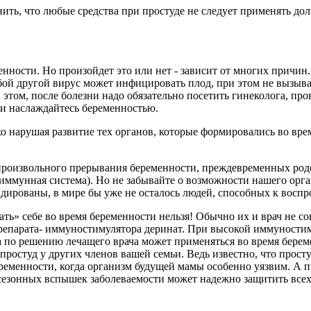
нить, что любые средства при простуде не следует применять до
енности. Но произойдет это или нет - зависит от многих причи
ой другой вирус может инфицировать плод, при этом не вызывая
 этом, после болезни надо обязательно посетить гинеколога, п
 и наслаждайтесь беременностью.
о нарушая развитие тех органов, которые формировались во вре
произвольного прерывания беременности, преждевременных род
 иммунная система). Но не забывайте о возможности нашего орга
дированы, в мире бы уже не осталось людей, способных к воспро
себе во время беременности нельзя! Обычно их и врач не совет
о препарата- иммуностимулятора деринат. При высокой иммунос
 по решению лечащего врача может применяться во время береме
простуд у других членов вашей семьи. Ведь известно, что прос
еременности, когда организм будущей мамы особенно уязвим. А п
а сезонных вспышек заболеваемости может надежно защитить всех