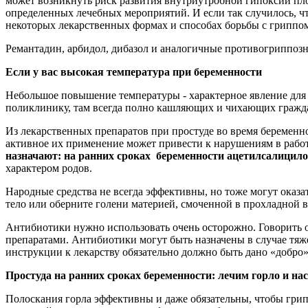
может возникнуть риск развития внутриутробной гипоксии плод
определенных лечебных мероприятий. И если так случилось, ч
некоторых лекарственных формах и способах борьбы с гриппом
Ремантадин, арбидол, дибазол и аналогичные противогриппоз
Если у вас высокая температура при беременности
Небольшое повышение температуры - характерное явление для 
поликлинику, там всегда полно кашляющих и чихающих граждан
Из лекарственных препаратов при простуде во время беременн
активное их применение может привести к нарушениям в работ
назначают:
на ранних сроках беременности ацетилсалицил
характером родов.
Народные средства не всегда эффективны, но тоже могут оказа
тело или оберните голени материей, смоченной в прохладной в
Антибиотики нужно использовать очень осторожно. Говорить о
препаратами. Антибиотики могут быть назначены в случае тяж
инструкции к лекарству обязательно должно быть дано «добро
Простуда на ранних сроках беременности: лечим горло и на
Полоскания горла эффективны и даже обязательны, чтобы грип