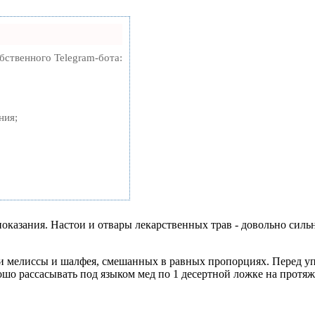
бственного Telegram-бота:
ния;
казания. Настои и отвары лекарственных трав - довольно силь
 мелиссы и шалфея, смешанных в равных пропорциях. Перед упо
 рассасывать под языком мед по 1 десертной ложке на протяжен