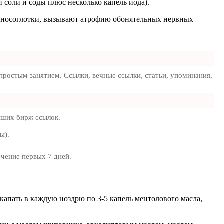
и соли и соды плюс несколько капель йода).
ю носоглотки, вызывают атрофию обонятельных нервных
.
ростым занятием. Ссылки, вечные ссылки, статьи, упоминания,
чших бирж ссылок.
ы).
ечение первых 7 дней.
капать в каждую ноздрю по 3-5 капель ментолового масла,