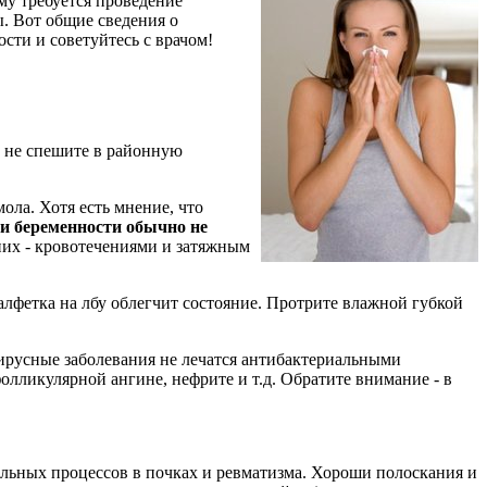
му требуется проведение
. Вот общие сведения о
сти и советуйтесь с врачом!
, не спешите в районную
ла. Хотя есть мнение, что
и беременности обычно не
дних - кровотечениями и затяжным
салфетка на лбу облегчит состояние. Протрите влажной губкой
вирусные заболевания не лечатся антибактериальными
лликулярной ангине, нефрите и т.д. Обратите внимание - в
ельных процессов в почках и ревматизма. Хороши полоскания и