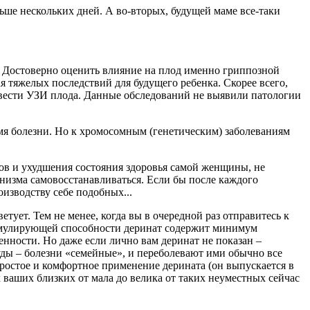
льше нескольких дней. А во-вторых, будущей маме все-таки
н. Достоверно оценить влияние на плод именно гриппозной
 тяжелых последствий для будущего ребенка. Скорее всего,
ровести УЗИ плода. Данные обследований не выявили патологии
мя болезни. Но к хромосомным (генетическим) заболеваниям
ов и ухудшения состояния здоровья самой женщины, не
низма самовосстанавливаться. Если бы после каждого
изводству себе подобных...
ует. Тем не менее, когда вы в очередной раз отправитесь к
тимулирующей способности деринат содержит минимум
нности. Но даже если лично вам деринат не показан –
туды – болезни «семейные», и переболевают ими обычно все
ростое и комфортное применение дерината (он выпускается в
 ваших близких от мала до велика от таких неуместных сейчас