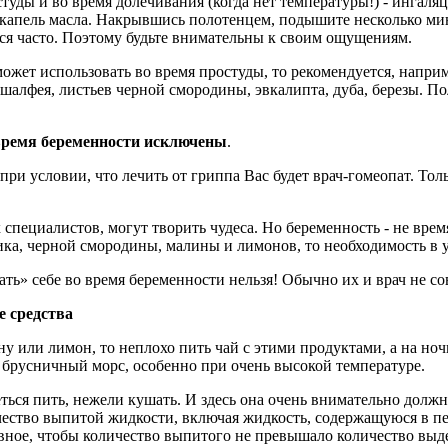
туды и во время долечивания (когда нет температуры!) - ингал
о капель масла. Накрывшись полотенцем, подышите несколько ми
ся часто. Поэтому будьте внимательны к своим ощущениям.
ожет использовать во время простуды, то рекомендуется, напри
шалфея, листьев черной смородины, эвкалипта, дуба, березы. П
время беременности исключены
.
и условии, что лечить от гриппа Вас будет врач-гомеопат. Толь
специалистов, могут творить чудеса. Но беременность - не вре
а, черной смородины, малины и лимонов, то необходимость в у
 себе во время беременности нельзя! Обычно их и врач не сов
е средства
у или лимон, то неплохо пить чай с этими продуктами, а на ноч
 брусничный морс, особенно при очень высокой температуре.
еться пить, нежели кушать. И здесь она очень внимательно долж
чество выпитой жидкости, включая жидкость, содержащуюся в пе
авное, чтобы количество выпитого не превышало количество выд