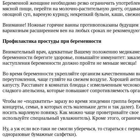
Беременной женщине необходимо резко ограничить употреблени
мясной пищи, перейти на молочно-растительную диету, отдава
овощной суп, вареную курицу, некрепкий бульон, каши, свеж
Внимание! Ножные горячие ванны противопоказаны будущим м
варикозным расширением вен на любых сроках не рекомендую
Профилактика простуды при беременности
Внимательный врач, адекватные Вашему положению медикамент
беременности берегите здоровье, повышайте иммунитет: закал
наступления беременности должно пройти не меньше месяца!
Во время беременности укрепляйте организм качественными в
переутомления, чаще гуляйте на свежем воздухе. Хорошей анти
капусту. Расставьте в комнатах блюдца с измельченным чесноко
сладкого апельсина, которые повышают сопротивляемость орга
Чтобы не «подхватить» заразу во время эпидемии гриппа бер
концерты, семьи, в которых есть маленькие дети и так далее).
носить марлевую повязку. Как можно чаще проветривайте свое 
используйте специальный увлажнитель). Кроме этого, ограничь
Ну, а уж если все-таки не смогли уберечься, то стараться с п
одноразовые бумажные салфетки).