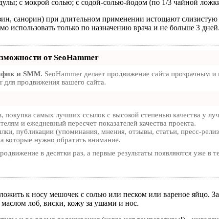
дулы; с мокрой солью; с содой-солью-йодом (по 1/3 чайной ложк
изин, санорин) при длительном применении истощают слизисту
имо использовать только по назначению врача и не больше 3 дней
зможности от SeoHammer
афик и SMM.
SeoHammer делает продвижение сайта прозрачным и п
 для продвижения вашего сайта.
, покупка самых лучших ссылок с высокой степенью качества у лу
ателям и ежедневный пересчет показателей качества проекта.
ки, публикации (упоминания, мнения, отзывы, статьи, пресс-релиз
на которые нужно обратить внимание.
продвижение в десятки раз, а первые результаты появляются уже в т
ожить к носу мешочек с солью или песком или вареное яйцо. За
маслом лоб, виски, кожу за ушами и нос.