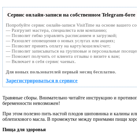
Сервис онлайн-записи на собственном Telegram-боте
Попробуйте сервис онлайн-записи VisitTime на основе вашего со
— Разгрузит мастера, специалиста или компанию;
— Позволит гибко управлять расписанием и загрузкой;
— Разошлет оповещения о новых услугах или акциях;
— Позволит принять оплату на карту/кошелек/счет;
— Позволит записываться на групповые и персональные посеще
— Поможет получить от клиента отзывы о визите к вам;
— Включает в себя сервис чаевых.
Для новых пользователей первый месяц бесплатно.
Зарегистрироваться в сервисе
Травяные сборы. Внимательно читайте инструкцию и противопо
беременности невозможен!
При этом полезно пить настой плодов шиповника и калины или
облепихового масла. В промежутке между приемами пищи хорошо
Пища для здоровья