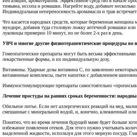
Ингаляции, ароматерапия. Эффективное средство в начале прос
тимьяна, иссопа и ромашки. Нагрейте воду, добавьте нескольк
Индивидуальная непереносимость аромамасла и трав встречает
Что касается народных средств, которые беременная женщина м
мундире, добавив туда столовую ложку аптечной ромашки или 
луковицы примерно 10 минут, но не более 2-х раз в день.
УВЧ и многие другие физиотерапевтические процедуры во 
Гомеопатические препараты могут быть весьма эффективными пр
лекарственные формы, и их индивидуальную дозу.
Витамины. Ударные дозы витамина С, по заявлению некоторых 
витаминные комплексы, пьете напитки с добавлением шиповник
Иммуностимулирующие препараты самостоятельно «прописывать»
Лечение простуды на ранних сроках беременности: народны
Обильное питье. Если нет аллергических реакций на мед, малин
смешанные с минеральной водой, и, конечно, клюквенный или
Понятно, что во время лечения будущей маме будет больше хот
избежание появления отеков. Для этого нужно учитывать коли
выделенной жидкости, используя для этого мерную посуду. Гл