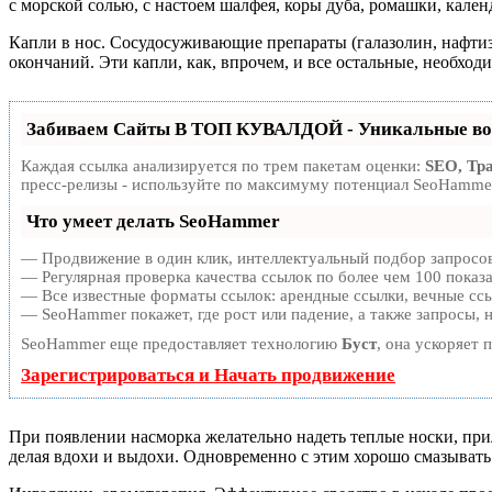
с морской солью, с настоем шалфея, коры дуба, ромашки, кален
Капли в нос. Сосудосуживающие препараты (галазолин, нафт
окончаний. Эти капли, как, впрочем, и все остальные, необход
Забиваем Сайты В ТОП КУВАЛДОЙ - Уникальные во
Каждая ссылка анализируется по трем пакетам оценки:
SEO, Тр
пресс-релизы - используйте по максимуму потенциал SeoHammer
Что умеет делать SeoHammer
— Продвижение в один клик, интеллектуальный подбор запросов
— Регулярная проверка качества ссылок по более чем 100 показ
— Все известные форматы ссылок: арендные ссылки, вечные ссыл
— SeoHammer покажет, где рост или падение, а также запросы, 
SeoHammer еще предоставляет технологию
Буст
, она ускоряет 
Зарегистрироваться и Начать продвижение
При появлении насморка желательно надеть теплые носки, прил
делая вдохи и выдохи. Одновременно с этим хорошо смазывать 