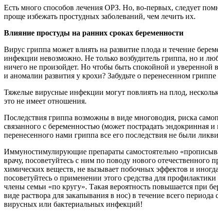
Есть много способов лечения ОРЗ. Но, во-первых, следует пом
проще избежать простудных заболеваний, чем лечить их.
Влияние простуды на ранних сроках беременности
Вирус гриппа может влиять на развитие плода и течение берем
инфекции невозможно. Не только возбудитель гриппа, но и люб
ничего не произойдет. Но чтобы быть спокойной и уверенной в
и аномалии развития у крохи? Забудьте о перенесенном гриппе
Тяжелые вирусные инфекции могут повлиять на плод, нескольк
это не имеет отношения.
Последствия гриппа возможны в виде многоводия, риска само
связанного с беременностью (может пострадать эндокринная и
перенесенного нами гриппа все его последствия не были ликви
Иммуностимулирующие препараты самостоятельно «прописывать» 
врачу, посоветуйтесь с ним по поводу нового отечественног
химических веществ, не вызывает побочных эффектов и иногда
посоветуйтесь о применении этого средства для профилактики 
члены семьи «по кругу». Такая вероятность повышается при б
виде раствора для закапывания в нос) в течение всего период
вирусных или бактериальных инфекций!