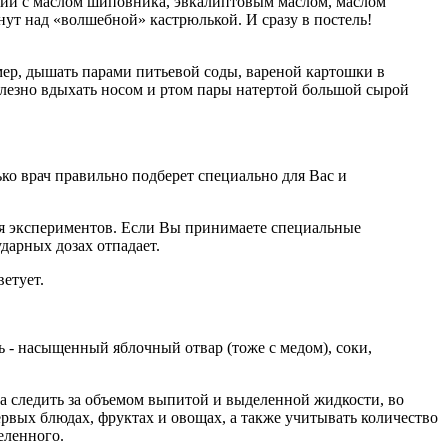
яции с маслом шиповника, эвкалиптовым маслом, маслом
нут над «волшебной» кастрюлькой. И сразу в постель!
мер, дышать парами питьевой соды, вареной картошки в
олезно вдыхать носом и ртом пары натертой большой сырой
ко врач правильно подберет специально для Вас и
мя экспериментов. Если Вы принимаете специальные
дарных дозах отпадает.
етует.
ь - насыщенный яблочный отвар (тоже с медом), соки,
на следить за объемом выпитой и выделенной жидкости, во
рвых блюдах, фруктах и овощах, а также учитывать количество
еленного.