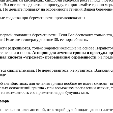
а (нехватки кислорода), синдрома задержки роста плода, поэто
то Вы все же «подхватили» простуду, то принимайте срочно меры
. Но делайте поправку на особенности течения Вашей беременно
ные средства при беременности противопоказаны.
первой половины беременности. Если Вас беспокоит только это
! Если же температура выше 38, ее пора сбивать.
ости разрешаются, только жаропонижающие на основе Парацетомо
е печени и почек.
Аспирин для лечения гриппа и простуды пр
овая кислота «угрожает» прерыванием беременности
, на поз
ться спасительными. Не перегревайтесь, не кутайтесь. Влажная 
оде.
б антибиотиках для лечения гриппа вообще не имеет смысла - 
елых осложнений гриппа - при возможном воспалении легких, фо
» на возможность его применения для будущих мам.
сморк
п не осложнился ангиной, от которой рукой подать до воспалит