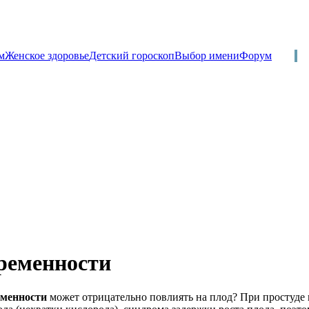
м
Женское здоровье
Детский гороскоп
Выбор имени
Форум
еременности
еменности
может отрицательно повлиять на плод? При простуде 