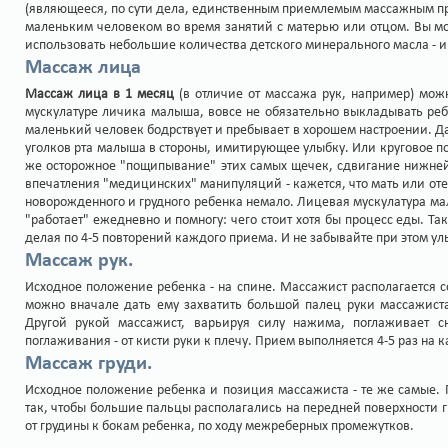
(являющееся, по сути дела, единственным приемлемым массажным п
маленьким человеком во время занятий с матерью или отцом. Вы мо
использовать небольшие количества детского минерального масла - и
Массаж лица
Массаж лица в 1 месяц
(в отличие от массажа рук, например) мож
мускулатуре личика малыша, вовсе не обязательно выкладывать реб
маленький человек бодрствует и пребывает в хорошем настроении. 
уголков рта малыша в стороны, имитирующее улыбку. Или круговое п
же осторожное "пощипывание" этих самых щечек, сдвигание нижней 
впечатления "медицинских" манипуляций - кажется, что мать или оте
новорожденного и грудного ребенка немало. Лицевая мускулатура ма
"работает" ежедневно и помногу: чего стоит хотя бы процесс еды. Т
делая по 4-5 повторений каждого приема. И не забывайте при этом улы
Массаж рук.
Исходное положение ребенка - на спине. Массажист располагается 
можно вначале дать ему захватить большой палец руки массажист
Другой рукой массажист, варьируя силу нажима, поглаживает с
поглаживания - от кисти руки к плечу. Прием выполняется 4-5 раз на 
Массаж груди.
Исходное положение ребенка и позиция массажиста - те же самые.
так, чтобы большие пальцы располагались на передней поверхност
от грудины к бокам ребенка, по ходу межреберных промежутков.