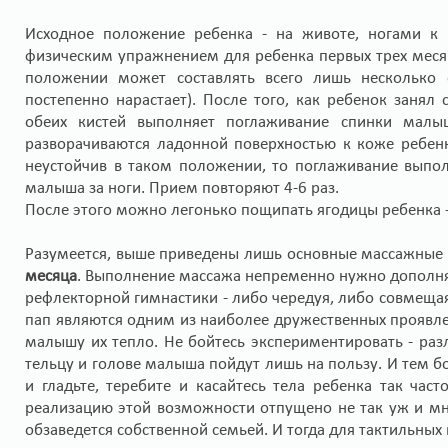
Исходное положение ребенка - на животе, ногами к 
физическим упражнением для ребенка первых трех мес
положении может составлять всего лишь несколько с
постепенно нарастает). После того, как ребенок заня
обеих кистей выполняет поглаживание спинки малы
разворачиваются ладонной поверхностью к коже ребенк
неустойчив в таком положении, то поглаживание выпо
малыша за ноги. Прием повторяют 4-6 раз.
После этого можно легонько пощипать ягодицы ребенка 
Разумеется, выше приведены лишь основные массажные
месяца
. Выполнение массажа непременно нужно дополн
рефлекторной гимнастики - либо чередуя, либо совмещая
пап являются одним из наиболее дружественных проявле
малышу их тепло. Не бойтесь экспериментировать - ра
тельцу и голове малыша пойдут лишь на пользу. И тем бо
и гладьте, теребите и касайтесь тела ребенка так час
реализацию этой возможности отпущено не так уж и мн
обзаведется собственной семьей. И тогда для тактильны