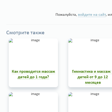
Пожалуйста,
войдите на сайт
, и
Смотрите также
Как проводится массаж
Гимнастика и массаж 
детей до 1 года?
детей от 9 до 12
месяцев
Уже в первые месяцы жизни
В 9-месячном возрасте
ребенок рефлекторно
ребенок умеет свободно
выполняет отдельные виды
ползать, сидеть, делает
физических упражнений. По
первые попытки ходить как
мере роста и развития
помощью взрослых, так и
ребенка массаж спины и
самостоятельно. Это