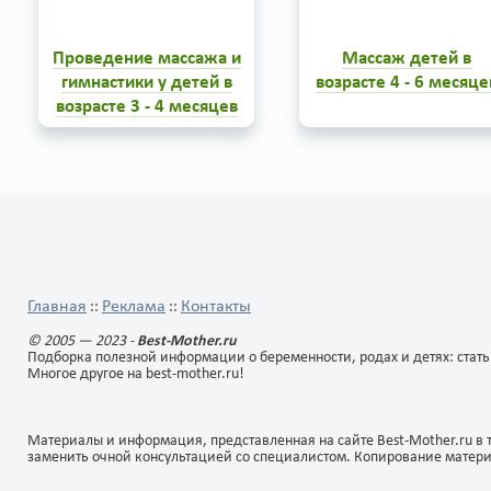
1
4
0
1
живота рекомендуется
позволяет усложнить мног
сочетать с несложными
гимнастические упражнени
физическими упражнениями.
ввести в постоянное
Проведение массажа и
Массаж детей в
Необходимо помнить, что для
употребление гимнастичес
каждого малыша следует
снаряды, в качестве котор
гимнастики у детей в
возрасте 4 - 6 месяце
выбрать индивидуальный
можно использовать
возрасте 3 - 4 месяцев
комплекс...
деревянную палочку...
Массаж ног. Данная
Общие задачи у нового
процедура выполняется
комплекса прежние - помо
методами поглаживания и
в нормализации мышечно
кольцевого растирания. Ее
тонуса, овладении моторн
следует начинать легким
навыками и тренировка
поглаживанием по
анализаторов нервной
0
3
0
11
направлению от пятки к бедру
системы малыша.
(не более 4-х движений).
После этого следует перейти к
кольцевому растиранию ног...
Главная
Реклама
Контакты
::
::
© 2005 — 2023 -
Best-Mother.ru
Подборка полезной информации о беременности, родах и детях: стать
Многое другое на best-mother.ru!
Материалы и информация, представленная на сайте Best-Mother.ru в 
заменить очной консультацией со специалистом. Копирование матер