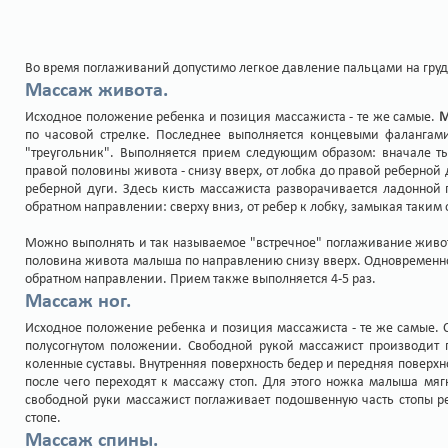
Во время поглаживаний допустимо легкое давление пальцами на гру
Массаж живота.
Исходное положение ребенка и позиция массажиста - те же самые.
М
по часовой стрелке. Последнее выполняется концевыми фалангам
"треугольник". Выполняется прием следующим образом: вначале т
правой половины живота - снизу вверх, от лобка до правой реберной 
реберной дуги. Здесь кисть массажиста разворачивается ладонной
обратном направлении: сверху вниз, от ребер к лобку, замыкая таким 
Можно выполнять и так называемое "встречное" поглаживание живот
половина живота малыша по направлению снизу вверх. Одновременно 
обратном направлении. Прием также выполняется 4-5 раз.
Массаж ног.
Исходное положение ребенка и позиция массажиста - те же самые. 
полусогнутом положении. Свободной рукой массажист производит
коленные суставы. Внутренняя поверхность бедер и передняя поверхн
после чего переходят к массажу стоп. Для этого ножка малыша мягк
свободной руки массажист поглаживает подошвенную часть стопы ре
стопе.
Массаж спины.