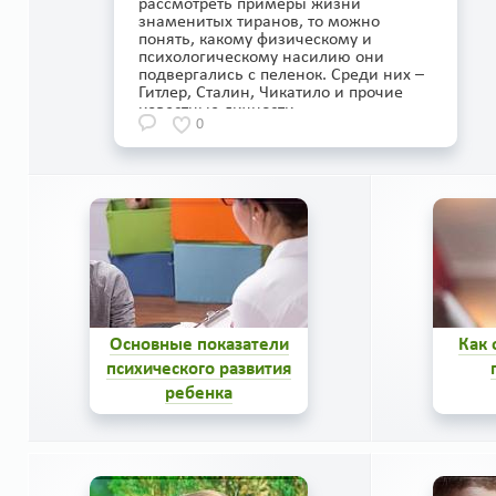
рассмотреть примеры жизни
знаменитых тиранов, то можно
понять, какому физическому и
психологическому насилию они
подвергались с пеленок. Среди них –
Гитлер, Сталин, Чикатило и прочие
известные личности.
0
Основные показатели
Как 
психического развития
ребенка
Новорожденный малыш –
У дет
удивительное существо. Хоть
су
он и кажется маленьким,
привы
хрупким и беззащитным,
ко