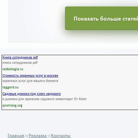
талантов девочки и
детства
воспитании навыков.
Показать больше стате
0
6
0
Книга сотрудников pdf
книга сотрудников pdf
redkollegia.ru
Стоимость охранных услуг в москве
охранных услуг для вашего бизнеса
taggerd.su
Садовые домики под ключ недорого
и домики для хранения садового инвентаря! От Keter
promtorg.org
Главная
Реклама
Контакты
::
::