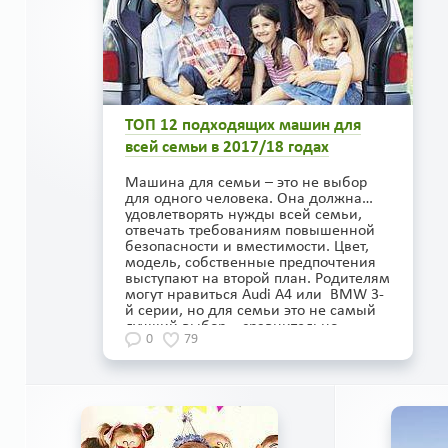
ТОП 12 подходящих машин для
всей семьи в 2017/18 годах
Машина для семьи – это не выбор
для одного человека. Она должна
удовлетворять нужды всей семьи,
отвечать требованиям повышенной
безопасности и вместимости. Цвет,
модель, собственные предпочтения
выступают на второй план. Родителям
могут нравиться Audi A4 или BMW 3-
й серии, но для семьи это не самый
лучший выбор – сравнительно
0
79
небольшой салон и багажник, что
делает некомфортными для семьи
дальние путешествия. Подходящий
выбор – универсал и кроссовер.
Подойдет и компактвэн на подобие
Nissan Note или Chevrolet Orlando, но
автомобили этого класса пока не