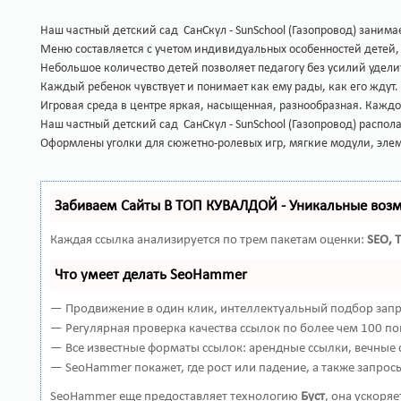
Наш частный детский сад СанСкул - SunSchool (Газопровод) заним
Меню составляется с учетом индивидуальных особенностей детей,
Небольшое количество детей позволяет педагогу без усилий уделить
Каждый ребенок чувствует и понимает как ему рады, как его ждут
Игровая среда в центре яркая, насыщенная, разнообразная. Каждо
Наш частный детский сад СанСкул - SunSchool (Газопровод) распо
Оформлены уголки для сюжетно-ролевых игр, мягкие модули, эле
Забиваем Сайты В ТОП КУВАЛДОЙ - Уникальные воз
Каждая ссылка анализируется по трем пакетам оценки:
SEO, 
Что умеет делать SeoHammer
— Продвижение в один клик, интеллектуальный подбор запро
— Регулярная проверка качества ссылок по более чем 100 по
— Все известные форматы ссылок: арендные ссылки, вечные с
— SeoHammer покажет, где рост или падение, а также запрос
SeoHammer еще предоставляет технологию
Буст
, она ускоря