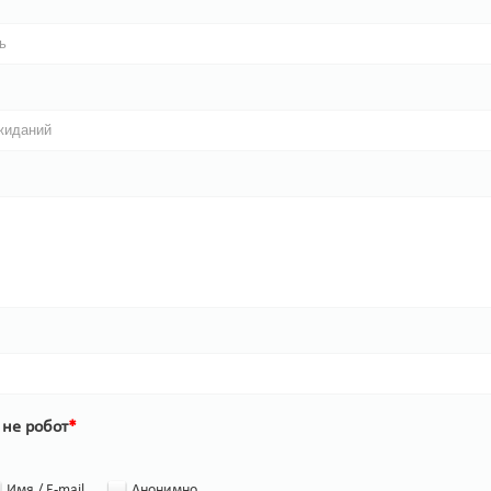
 не робот
*
Имя / E-mail
Анонимно