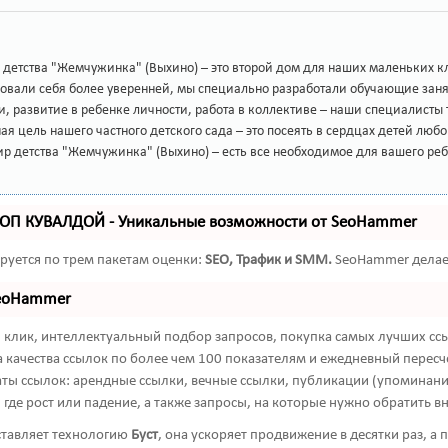
детства "Жемчужинка" (Выхино) – это второй дом для наших маленьких к
твовали себя более уверенней, мы специально разработали обучающие заня
и, развитие в ребенке личности, работа в коллективе – наши специалисты
ая цель нашего частного детского сада – это посеять в сердцах детей лю
ир детства "Жемчужинка" (Выхино) – есть все необходимое для вашего реб
ТОП КУВАЛДОЙ - Уникальные возможности от SeoHammer
руется по трем пакетам оценки:
SEO, Трафик и SMM.
SeoHammer делает
SeoHammer
клик, интеллектуальный подбор запросов, покупка самых лучших ссы
 качества ссылок по более чем 100 показателям и ежедневный пересче
ты ссылок: арендные ссылки, вечные ссылки, публикации (упоминания,
где рост или падение, а также запросы, на которые нужно обратить в
тавляет технологию
Буст
, она ускоряет продвижение в десятки раз, а