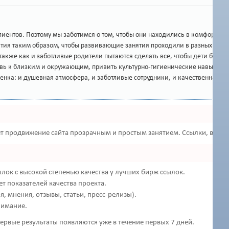
лиентов. Поэтому мы заботимся о том, чтобы они находились в комфортн
тия таким образом, чтобы развивающие занятия проходили в разных формах
 также как и заботливые родители пытаются сделать все, чтобы дети был
бовь к близким и окружающим, привить культурно-гигиенические навыки, на
енка: и душевная атмосфера, и заботливые сотрудники, и качественная кр
 продвижение сайта прозрачным и простым занятием. Ссылки, вечные
лок с высокой степенью качества у лучших бирж ссылок.
т показателей качества проекта.
 мнения, отзывы, статьи, пресс-релизы).
нимание.
 первые результаты появляются уже в течение первых 7 дней.