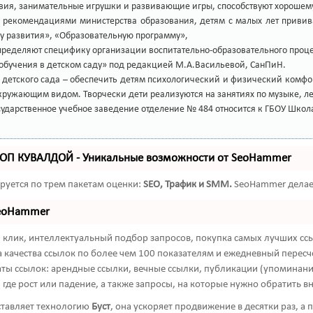
ия, занимательные игрушки и развивающие игры, способствуют хорошему н
рекомендациями министерства образования, детям с малых лет прививае
у развития», «Образовательную программу»,
пределяют специфику организации воспитательно-образовательного проце
обучения в детском саду» под редакцией М.А.Васильевой, СанПиН.
детского сада – обеспечить детям психологический и физический комфор
окружающим видом. Творчески дети реализуются на занятиях по музыке, 
сударственное учебное заведение отделение № 484 относится к ГБОУ Школа
ТОП КУВАЛДОЙ - Уникальные возможности от SeoHammer
руется по трем пакетам оценки:
SEO, Трафик и SMM.
SeoHammer делает
SeoHammer
клик, интеллектуальный подбор запросов, покупка самых лучших ссы
 качества ссылок по более чем 100 показателям и ежедневный пересче
ты ссылок: арендные ссылки, вечные ссылки, публикации (упоминания,
где рост или падение, а также запросы, на которые нужно обратить в
тавляет технологию
Буст
, она ускоряет продвижение в десятки раз, а