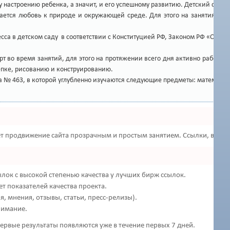
астроению ребенка, а значит, и его успешному развитию. Детский сад №
тся любовь к природе и окружающей среде. Для этого на занятиях по эк
сса в детском саду в соответствии с Конституцией РФ, Законом РФ «Об 
т во время занятий, для этого на протяжении всего дня активно работаю
лепке, рисованию и конструированию.
 № 463, в которой углубленно изучаются следующие предметы: математика,
 продвижение сайта прозрачным и простым занятием. Ссылки, вечные
лок с высокой степенью качества у лучших бирж ссылок.
т показателей качества проекта.
 мнения, отзывы, статьи, пресс-релизы).
нимание.
 первые результаты появляются уже в течение первых 7 дней.