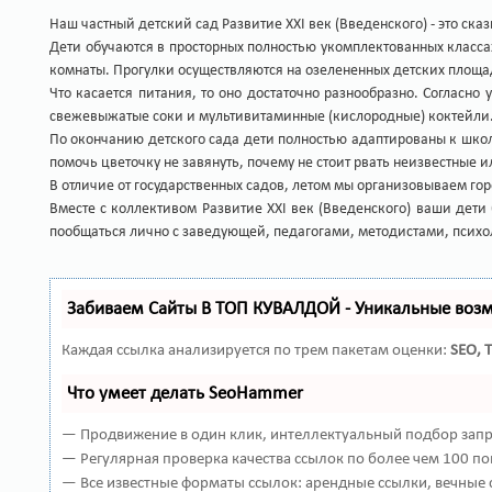
Наш частный детский сад Развитие XXI век (Введенского) - это ск
Дети обучаются в просторных полностью укомплектованных класс
комнаты. Прогулки осуществляются на озелененных детских площад
Что касается питания, то оно достаточно разнообразно. Соглас
свежевыжатые соки и мультивитаминные (кислородные) коктейли.
По окончанию детского сада дети полностью адаптированы к школ
помочь цветочку не завянуть, почему не стоит рвать неизвестные и
В отличие от государственных садов, летом мы организовываем гор
Вместе с коллективом Развитие XXI век (Введенского) ваши дети
пообщаться лично с заведующей, педагогами, методистами, псих
Забиваем Сайты В ТОП КУВАЛДОЙ - Уникальные воз
Каждая ссылка анализируется по трем пакетам оценки:
SEO, 
Что умеет делать SeoHammer
— Продвижение в один клик, интеллектуальный подбор запро
— Регулярная проверка качества ссылок по более чем 100 по
— Все известные форматы ссылок: арендные ссылки, вечные с