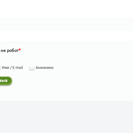
 не робот
*
Имя / E-mail
Анонимно
тзыв