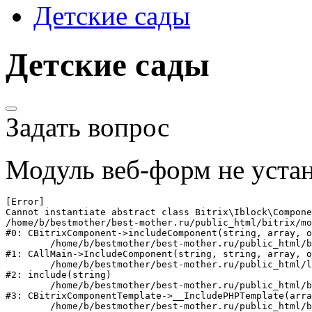
Детские сады
Детские сады
Задать вопрос
Модуль веб-форм не устан
[Error] 

Cannot instantiate abstract class Bitrix\Iblock\Compone
/home/b/bestmother/best-mother.ru/public_html/bitrix/mo
#0: CBitrixComponent->includeComponent(string, array, o
	/home/b/bestmother/best-mother.ru/public_html/bitrix/modules/main/classes/general/main.php:1041

#1: CAllMain->IncludeComponent(string, string, array, o
	/home/b/bestmother/best-mother.ru/public_html/local/templates/main/components/bitrix/catalog/kindergarten/element.php:83

#2: include(string)

	/home/b/bestmother/best-mother.ru/public_html/bitrix/modules/main/classes/general/component_template.php:720

#3: CBitrixComponentTemplate->__IncludePHPTemplate(arra
	/home/b/bestmother/best-mother.ru/public_html/bitrix/modules/main/classes/general/component_template.php:815
