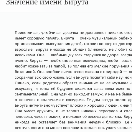
Значение имени Бирута
Приветливая, улыбчивая девочка не доставляет никаких ог
имеет хорошую память. Бирута — очень музыкальный ребенок,
организовывает выступления детей, готовит концерты для взро
взрослые. Бирута никогда не обидит ближнего, не любит с
девочками. Она — любимица у всех старушек во дворе: всегда
нужно. Бирута — необыкновенная выдумщица, любит расск
любит ухаживать за папой, выполняя его мелкие поручения и
ботаникой. Она вообще очень тесно связана с природой — л
сохраняет всю свою жизнь. Если Бирута посвятит себя научно
Однако, если родители обратят внимание на её музыкальн
искусству, и тогда её будущее окажется связанным именно
сентиментальный. Она удачно выходит замуж, у неё не быва
отношения с коллегами и соседями. Ее дом всегда полон др
Бирута интуитивно чувствует плохих и хороших людей, к ней 
Она умеет дружить, и не терпит никаких пересудов и сп
человека, умеет помочь, и помощь её весьма деятельна. Би
никогда не оставляет без внимания неудачи близких. Ее
деятельности: она может возглавить коллектив, увлечь колле