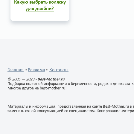
Какую выбрать коляску
для двойни?
Современная
промышленность
предоставляет массу
приспособлений и детских
товаров, которые могут
сделать процесс ухода за
1
2
двойняшками простым и
приятным. Одним из таких
изобретений является
совмещенная коляска для
Главная
Реклама
Контакты
::
::
двойни.
© 2005 — 2023 -
Best-Mother.ru
Подборка полезной информации о беременности, родах и детях: стать
Многое другое на best-mother.ru!
Материалы и информация, представленная на сайте Best-Mother.ru в 
заменить очной консультацией со специалистом. Копирование матер