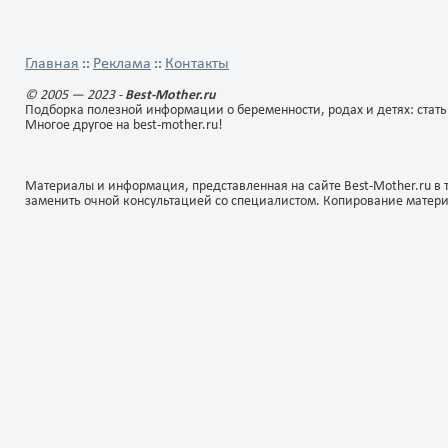
0
1
0
1
все вокруг, познать
от нашего желания мало ч
окружающий мир. Дети
зависит. Даже несмотря на 
всячески стараются найти
что правила роддома
способы приложения энергии,
предполагают совместно
Главная
Реклама
Контакты
::
::
они постоянно заняты...
пребывание мамы и ребенк
находятся причины разлучи
© 2005 — 2023 -
Best-Mother.ru
их.
Подборка полезной информации о беременности, родах и детях: стать
Многое другое на best-mother.ru!
Материалы и информация, представленная на сайте Best-Mother.ru в 
заменить очной консультацией со специалистом. Копирование матер