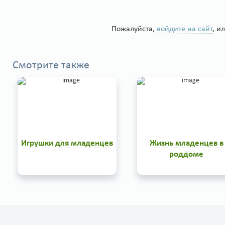
Пожалуйста,
войдите на сайт
, и
Смотрите также
Игрушки для младенцев
Жизнь младенцев в
роддоме
Маленькие дети - сгусток
Возможно, что и Вы выбир
энергии космических
роддом руководствуясь
масштабов, и они, как
желанием с первых дней
правило, очень активны и
жизни Вашего малыша
подвижны. Они движимы
находиться с ним в одно
одним желанием - изучить
палате. Но, увы, случается, 