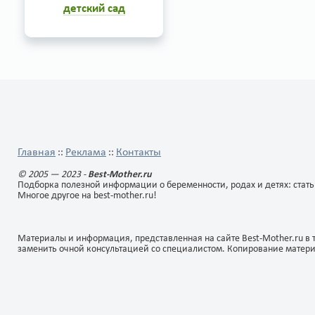
детский сад
Создание бизнес-плана по
открытию частного детского
сада начинается с четкого
осознания того, какой
конкретно детский сад вы
хотите и сможете
2
8
организовать. Чаще всего
термин «частный детский
сад»...
Главная
Реклама
Контакты
::
::
© 2005 — 2023 -
Best-Mother.ru
Подборка полезной информации о беременности, родах и детях: стать
Многое другое на best-mother.ru!
Материалы и информация, представленная на сайте Best-Mother.ru в 
заменить очной консультацией со специалистом. Копирование матер