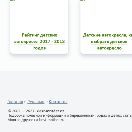
Рейтинг детских
Детские автокресла, к
автокресел 2017 - 2018
выбрать детское
годов
автокресло
Безопасность ребенка в
Как сделать поездку в
автомобиле зависит не только
машине безопасной для
от умений и навыков
ребенка? Зачем нужны
водителя, обстановки на
детские автокресла? Как
дороге, но и от средств
правильно выбрать детско
личной безопасности. Рейтинг
автокресло ? Чем развлеч
0
3
4
1
автокресел 2017-2018 годов
малыша в дороге? Какое
позволяет выбрать наиболее
детское автокресло лучше
подходящее устройство.
Главная
Реклама
Контакты
::
::
© 2005 — 2023 -
Best-Mother.ru
Подборка полезной информации о беременности, родах и детях: стать
Многое другое на best-mother.ru!