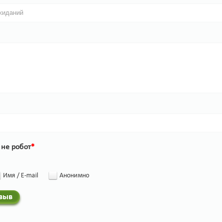
 не робот
*
Имя / E-mail
Анонимно
тзыв