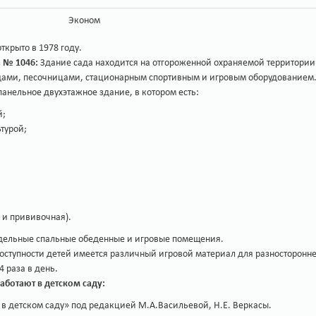
Эконом
крыто в 1978 году.
а № 1046:
Здание сада находится на отгороженной охраняемой территории
ами, песочницами, стационарным спортивным и игровым оборудованием. Те
панельное двухэтажное здание, в котором есть:
й;
турой;
 и прививочная).
тдельные спальные обеденные и игровые помещения.
доступности детей имеется различный игровой материал для разносторонне
 раза в день.
аботают в детском саду:
 в детском саду» под редакцией М.А.Васильевой, Н.Е. Веркасы.