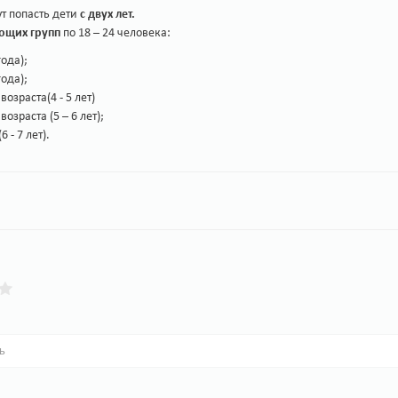
т попасть дети
с двух лет.
ющих групп
по 18 – 24 человека:
года);
года);
возраста(4 - 5 лет)
озраста (5 – 6 лет);
 - 7 лет).