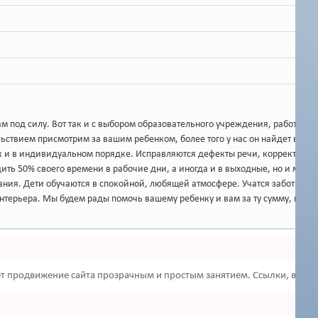
под силу. Вот так и с выбором образовательного учреждения, работающие 
ьствием присмотрим за вашим ребенком, более того у нас он найдет верных
 так и в индивидуальном порядке. Исправляются дефекты речи, корректир
водить 50% своего времени в рабочие дни, а иногда и в выходные, но и м
я. Дети обучаются в спокойной, любящей атмосфере. Учатся заботиться не
нтерьера. Мы будем рады помочь вашему ребенку и вам за ту сумму, котор
 продвижение сайта прозрачным и простым занятием. Ссылки, вечные