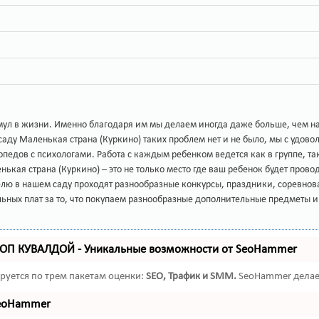
ул в жизни. Именно благодаря им мы делаем иногда даже больше, чем нам 
аду Маленькая страна (Куркино) таких проблем нет и не было, мы с удовол
гопедов с психологами. Работа с каждым ребенком ведется как в группе,
нькая страна (Куркино) – это не только место где ваш ребенок будет про
ю в нашем саду проходят разнообразные конкурсы, праздники, соревновани
ьных плат за то, что покупаем разнообразные дополнительные предметы и
ТОП КУВАЛДОЙ - Уникальные возможности от SeoHammer
руется по трем пакетам оценки:
SEO, Трафик и SMM.
SeoHammer делает
SeoHammer