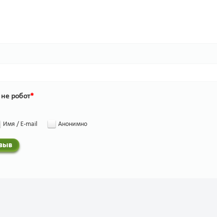
 не робот
*
Имя / E-mail
Анонимно
тзыв