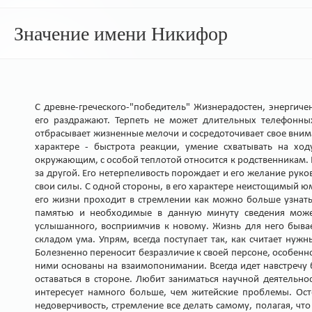
Значение имени Никифор
С древне-греческого-"победитель" Жизнерадостен, энергиче
его раздражают. Терпеть не может длительных телефонных
отбрасывает жизненные мелочи и сосредоточивает свое вним
характере - быстрота реакции, умение схватывать на ход
окружающим, с особой теплотой относится к родственникам. Ка
за другой. Его нетерпеливость порождает и его желание руко
свои силы. С одной стороны, в его характере неистощимый юм
его жизни проходит в стремлении как можно больше узнать
памятью и необходимые в данную минуту сведения может
услышанного, восприимчив к новому. Жизнь для него бывае
складом ума. Упрям, всегда поступает так, как считает ну
Болезненно переносит безразличие к своей персоне, особенно
ними основаны на взаимопонимании. Всегда идет навстречу 
оставаться в стороне. Любит заниматься научной деятельно
интересует намного больше, чем житейские проблемы. Ост
недоверчивость, стремление все делать самому, полагая, что