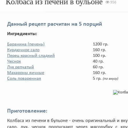
Колбаса из печени в бульоне
956
Данный рецепт расчитан на
5 порций
Ингредиенты:
Баранина (печень)
1200 гр.
Курдючное сало
160 гр.
Перец красный сладкий
100 гр.
Чеснок
40 гр.
Лук репчатый
60 гр.
Макароны яичные
160 гр.
Соль поваренная
5 гр.
(по вкусу)
Приготовление:
Колбаса из печени в бульоне - очень оригинальный и вку
сало, лук, чеснок пропускают через мясорубку с кр