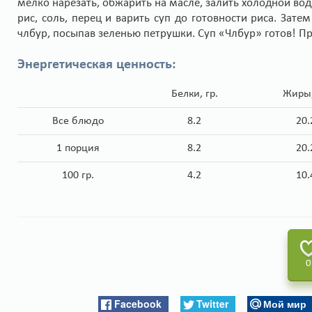
мелко нарезать, обжарить на масле, залить холодной во
рис, соль, перец и варить суп до готовности риса. Зате
члбур, посыпав зеленью петрушки. Суп «Члбур» готов! П
Энергетическая ценность:
Белки, гр.
Жиры,
Все блюдо
8.2
20.
1 порция
8.2
20.
100 гр.
4.2
10.
0
Facebook
Twitter
Мой мир