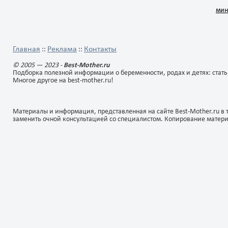
вам аппетита!
на мелкой терке, выжимают
уксуса такой: Нагрейте, н
мин
сок, смешивают его с
доводя до кипения уксус 
0
0
0
0
измельченным на терке
глютамином(2г) и
корнем хрена, разводят
водорослями (1 лист
уксусом, добавляют сахар,
морских)добавя сахар и со
соль, растительное масло,
пока не растворятся и все
Главная
Реклама
Контакты
::
::
размешивают.
готово, подавайте к сушам
Приятного вам аппетита!
© 2005 — 2023 -
Best-Mother.ru
Подборка полезной информации о беременности, родах и детях: стать
Многое другое на best-mother.ru!
Материалы и информация, представленная на сайте Best-Mother.ru в 
заменить очной консультацией со специалистом. Копирование матер