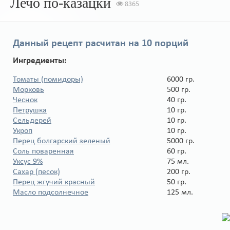
Лечо по-казацки
8365
Данный рецепт расчитан на
10 порций
Ингредиенты:
Томаты (помидоры)
6000 гр.
Морковь
500 гр.
Чеснок
40 гр.
Петрушка
10 гр.
Сельдерей
10 гр.
Укроп
10 гр.
Перец болгарский зеленый
5000 гр.
Соль поваренная
60 гр.
Уксус 9%
75 мл.
Сахар (песок)
200 гр.
Перец жгучий красный
50 гр.
Масло подсолнечное
125 мл.