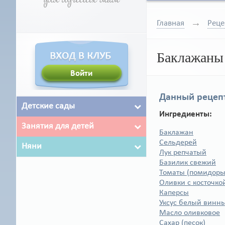
Главная
Реце
Баклажаны 
Данный рецепт
Детские сады
Ингредиенты:
Занятия для детей
Баклажан
Сельдерей
Няни
Лук репчатый
Базилик свежий
Томаты (помидоры
Оливки с косточкой
Каперсы
Уксус белый винн
Масло оливковое
Сахар (песок)