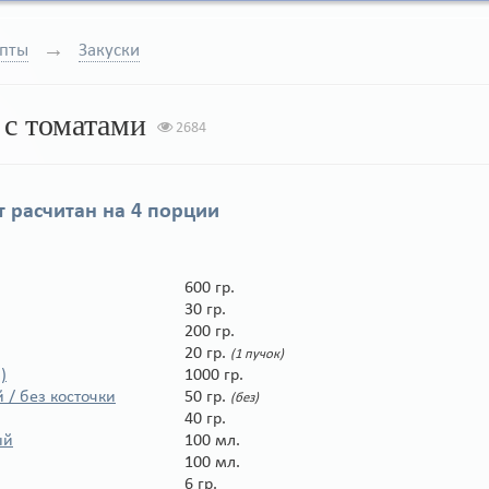
пты
Закуски
с томатами
2684
 расчитан на
4 порции
600 гр.
30 гр.
200 гр.
20 гр.
(1 пучок)
)
1000 гр.
 / без косточки
50 гр.
(без)
40 гр.
ый
100 мл.
100 мл.
6 гр.