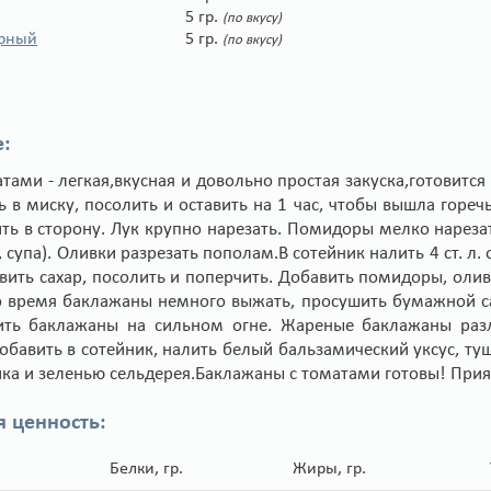
5 гр.
(по вкусу)
ёрный
5 гр.
(по вкусу)
:
тами - легкая,вкусная и довольно простая закуска,готовится
ь в миску, посолить и оставить на 1 час, чтобы вышла гореч
ть в сторону. Лук крупно нарезать. Помидоры мелко нарезат
супа). Оливки разрезать пополам.В сотейник налить 4 ст. л.
вить сахар, посолить и поперчить. Добавить помидоры, оли
о время баклажаны немного выжать, просушить бумажной са
ть баклажаны на сильном огне. Жареные баклажаны раз
бавить в сотейник, налить белый бальзамический уксус, туш
ка и зеленью сельдерея.Баклажаны с томатами готовы! Прия
я ценность:
Белки, гр.
Жиры, гр.