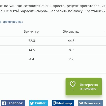
ат по Фински готовится очень просто, рецепт приготовлени
а. Не мять! Украсить сыром. Заправить по вкусу. Крестьянск
я ценность:
Белки, гр.
Жиры, гр.
72.3
44.3
14.5
8.9
4.4
2.7
0
Facebook
Twitter
Мой мир
Вконтакте