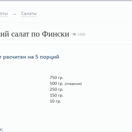
пты
Салаты
ий салат по Фински
1500
 расчитан на
5 порций
750 гр.
500 гр.
(отварная)
250 гр.
150 гр.
10 гр.
: