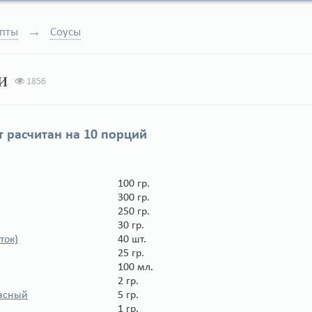
пты
Соусы
и
1856
 расчитан на
10 порций
100 гр.
300 гр.
250 гр.
30 гр.
ток)
40 шт.
25 гр.
100 мл.
2 гр.
асный
5 гр.
1 гр.