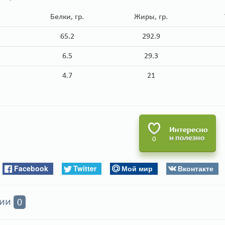
Белки, гр.
Жиры, гр.
65.2
292.9
6.5
29.3
4.7
21
0
Facebook
Twitter
Мой мир
Вконтакте
рии
0