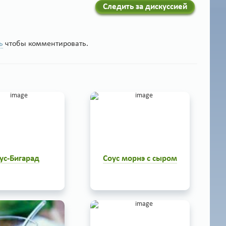
Следить за дискуссией
ь
чтобы комментировать.
ус-Бигарад
Соус морнэ с сыром
рад - очень вкусный
Соус морнэ с сыром - очень
чный соус к птице,
оригинальный и вкусный соус
ть просто, рецепт у
к рыбным, овощным и яичным
такой: Положить в
блюдам, готовится достаточно