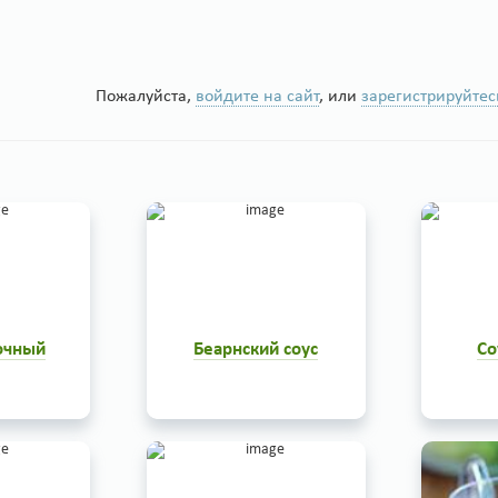
Пожалуйста,
войдите на сайт
, или
зарегистрируйтес
очный
Беарнский соус
Со
- отличный
Беарнский соус -
Соус-Бига
мясу, как
оригинальный соус к мясу,
и необы
 горячим,
готовится просто, рецепт
приготови
нь просто,
такой: Нарежьте маленькими
соуса 