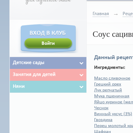
Главная
Реце
Соус сацив
Данный рецепт
Детские сады
Ингредиенты:
Занятия для детей
Масло сливочное
Грецкий орех
Няни
Лук репчатый
Мука пшеничная
Яйцо куриное (жел
Чеснок
Винный уксус (3%)
Гвоздика
Перец молотый кр
Шафран