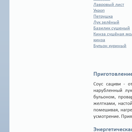
Лавровый лист
Укроп
Петрушка
Лук зелёный
Базилик сушеный
Кинза сушёная мо
кинза
Бульон куриный
Приготовление
Соус сациви - о
нарубленный лук
бульоном, прова
желтками, насто
помешивая, нагре
усмотрение. Прия
Энергетическа