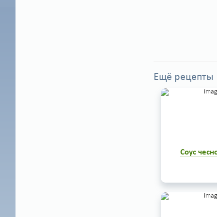
Ещё рецепты
Соус чесн
Соус чесночный 
соус к рыбе и 
холодным так и
приготовить оче