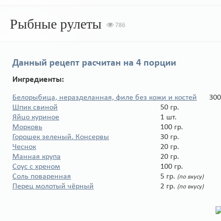
Рыбные рулеты
786
Данный рецепт расчитан на
4 порции
Ингредиенты:
Белорыбица, неразделанная, филе без кожи и костей
300
Шпик свиной
50 гр.
Яйцо куриное
1 шт.
Морковь
100 гр.
Горошек зеленый. Консервы
30 гр.
Чеснок
20 гр.
Манная крупа
20 гр.
Соус с хреном
100 гр.
Соль поваренная
5 гр.
(по вкусу)
Перец молотый чёрный
2 гр.
(по вкусу)