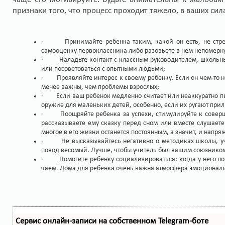
признаки того, что процесс проходит тяжело, в ваших сила
· Принимайте ребенка таким, какой он есть, не стрем
самооценку первоклассника либо разовьете в нем непомерн
· Наладьте контакт с классным руководителем, школьным 
или посоветоваться с опытными людьми;
· Проявляйте интерес к своему ребенку. Если он чем-то не
менее важны, чем проблемы взрослых;
· Если ваш ребенок медленно считает или неаккуратно пиш
оружие для маленьких детей, особенно, если их ругают при
· Поощряйте ребенка за успехи, стимулируйте к соверше
рассказываете ему сказку перед сном или вместе слушаете 
многое в его жизни останется постоянным, а значит, и напря
· Не высказывайтесь негативно о методиках школы, учит
повод весомый. Лучше, чтобы учитель был вашим союзником
· Помогите ребенку социализироваться: когда у него поя
чаем. Дома для ребенка очень важна атмосфера эмоционально
Сервис онлайн-записи на собственном Telegram-боте