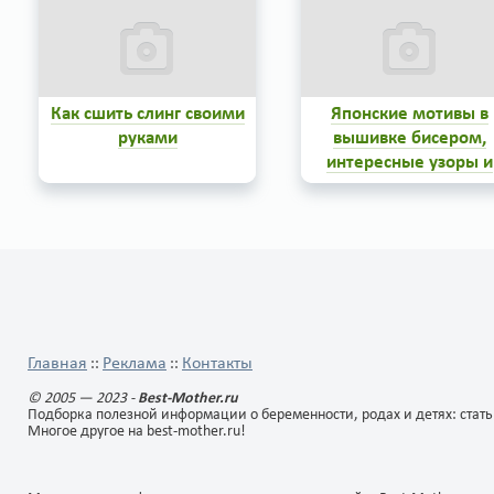
туалете, мебели, сигаретного
дыма на одежде и в квартире,
пахучесть обуви и животных.
0
4
0
Читать...
Как сшить слинг своими
Японские мотивы в
руками
вышивке бисером,
интересные узоры и
пошаговая инструкци
0
0
Главная
Реклама
Контакты
::
::
© 2005 — 2023 -
Best-Mother.ru
Подборка полезной информации о беременности, родах и детях: стать
Многое другое на best-mother.ru!