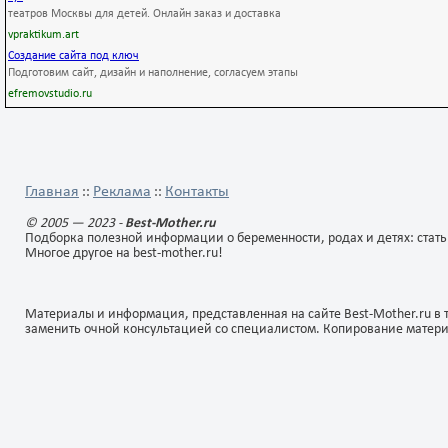
инновации может служить
различного типа в разных
театров Москвы для детей. Онлайн заказ и доставка
появление товара с
видах ее деятельности,
усовершенствованными
организация может
vpraktikum.art
свойствами или новый
значительно уменьшить е
Создание сайта под ключ
маркетинговый метод
издержки, повысить спрос 
Подготовим сайт, дизайн и наполнение, согласуем этапы
продвижения продукта на
продукцию, найти новые
efremovstudio.ru
рынке.
рынки для реализации.
Порой эти изменения могу
быть кардинальными.
Главная
Реклама
Контакты
::
::
© 2005 — 2023 -
Best-Mother.ru
Подборка полезной информации о беременности, родах и детях: стать
Многое другое на best-mother.ru!
Материалы и информация, представленная на сайте Best-Mother.ru в 
заменить очной консультацией со специалистом. Копирование матер