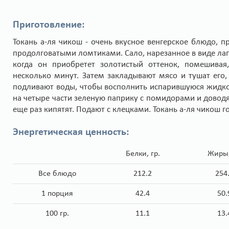
Приготовление:
Токань а-ля чикош - очень вкусное венгерское блюдо, п
продолговатыми ломтиками. Сало, нарезанное в виде лап
когда он приобретет золотистый оттенок, помешива
несколько минут. Затем закладывают мясо и тушат его
подливают воды, чтобы восполнить испарившуюся жидкос
на четыре части зеленую паприку с помидорами и доводя
еще раз кипятят. Подают с клецками. Токань а-ля чикош г
Энергетическая ценность:
Белки, гр.
Жиры,
Все блюдо
212.2
254
1 порция
42.4
50.
100 гр.
11.1
13.