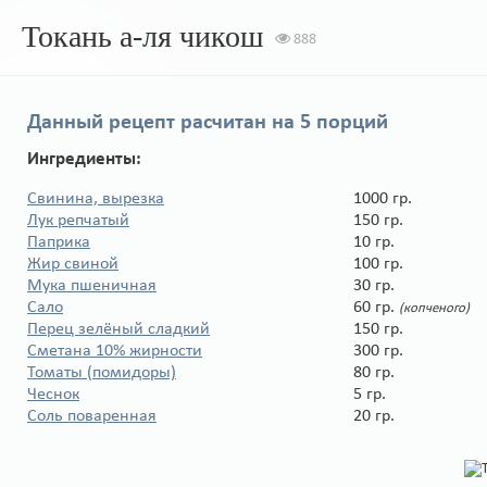
Токань а-ля чикош
888
Данный рецепт расчитан на
5 порций
Ингредиенты:
Свинина, вырезка
1000 гр.
Лук репчатый
150 гр.
Паприка
10 гр.
Жир свиной
100 гр.
Мука пшеничная
30 гр.
Сало
60 гр.
(копченого)
Перец зелёный сладкий
150 гр.
Сметана 10% жирности
300 гр.
Томаты (помидоры)
80 гр.
Чеснок
5 гр.
Соль поваренная
20 гр.