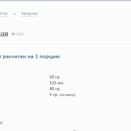
пты
Закуски
ная
1001
 расчитан на
1 порцию
50 гр.
125 мл.
40 гр.
5 гр.
(по вкусу)
: