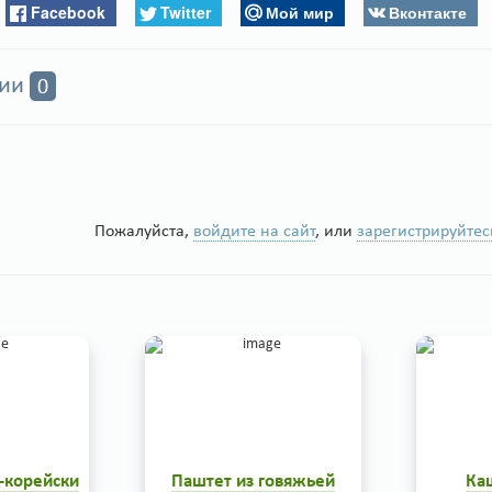
Facebook
Twitter
Мой мир
Вконтакте
рии
0
Пожалуйста,
войдите на сайт
, или
зарегистрируйтес
-корейски
Паштет из говяжьей
Ка