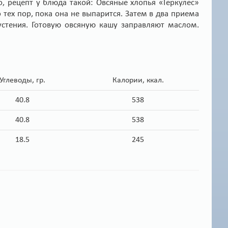
о, рецепт у блюда такой: Овсяные хлопья «Геркулес»
тех пор, пока она не выпарится. Затем в два приема
устения. Готовую овсяную кашу заправляют маслом.
Углеводы, гр.
Калории, ккал.
40.8
538
40.8
538
18.5
245