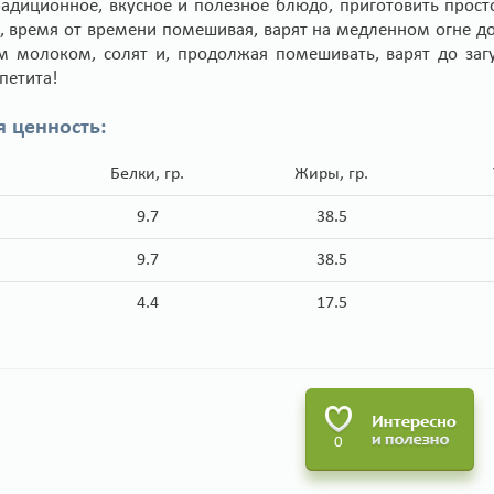
радиционное, вкусное и полезное блюдо, приготовить прост
, время от времени помешивая, варят на медленном огне до 
м молоком, солят и, продолжая помешивать, варят до заг
петита!
я ценность:
Белки, гр.
Жиры, гр.
9.7
38.5
9.7
38.5
4.4
17.5
0