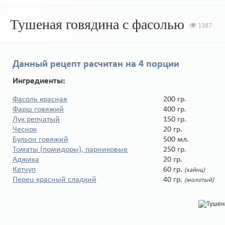
Тушеная говядина с фасолью
1387
Данный рецепт расчитан на
4 порции
Ингредиенты:
Фасоль красная
200 гр.
Фарш говяжий
400 гр.
Лук репчатый
150 гр.
Чеснок
20 гр.
Бульон говяжий
500 мл.
Томаты (помидоры), парниковые
250 гр.
Аджика
20 гр.
Кетчуп
60 гр.
(хайнц)
Перец красный сладкий
40 гр.
(молотый)