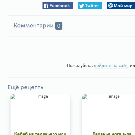
Facebook
Twitter
Мой мир
Комментарии
0
Пожалуйста,
войдите на сайт
, и
Ещё рецепты
Кебаб из телячьего или
Баранья нога а-ля