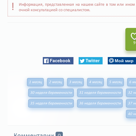
Информация, представленная на нашем сайте в том или ином 
очной консультацией со специалистом.
9
Facebook
Twitter
Мой мир
1 месяц
2 месяц
3 месяц
4 месяц
5 месяц
6 м
30 неделя беременности
31 неделя беременности
32 н
35 неделя беременности
36 неделя беременности
37 н
40 н
Комментарии