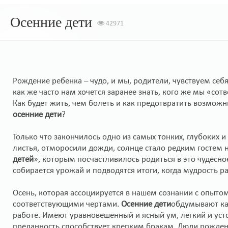
Осенние дети
42971
Рождение ребенка – чудо, и мы, родители, чувствуем себ
как же часто нам хочется заранее знать, кого же мы «сот
Как будет жить, чем болеть и как предотвратить возмож
осенние дети
?
Только что закончилось одно из самых тонких, глубоких 
листья, отморосили дожди, солнце стало редким гостем н
детей
», которым посчастливилось родиться в это чудесное
собирается урожай и подводятся итоги, когда мудрость ра
Осень, которая ассоциируется в нашем сознании с опытом
соответствующими чертами.
Осенние дети
обдумывают каж
работе. Имеют уравновешенный и ясный ум, легкий и усто
преданность способствует крепким бракам. Люди рожден