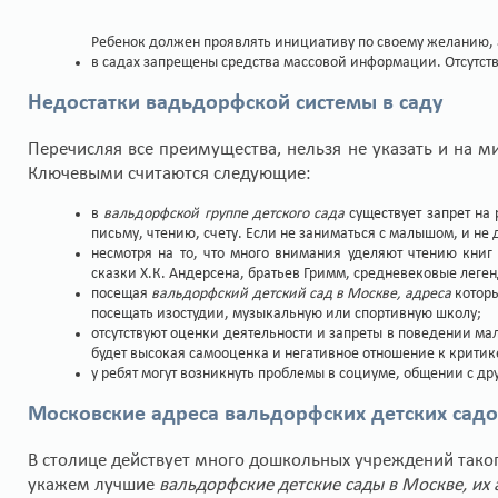
Ребенок должен проявлять инициативу по своему желанию, а
в садах запрещены средства массовой информации. Отсутст
Недостатки вадьдорфской системы в саду
Перечисляя все преимущества, нельзя не указать и на м
Ключевыми считаются следующие:
в
вальдорфской группе детского сада
существует запрет на 
письму, чтению, счету. Если не заниматься с малышом, и не д
несмотря на то, что много внимания уделяют чтению книг
сказки Х.К. Андерсена, братьев Гримм, средневековые леген
посещая
вальдорфский детский сад в Москве, адреса
которы
посещать изостудии, музыкальную или спортивную школу;
отсутствуют оценки деятельности и запреты в поведении мал
будет высокая самооценка и негативное отношение к критик
у ребят могут возникнуть проблемы в социуме, общении с дру
Московские адреса вальдорфских детских сад
В столице действует много дошкольных учреждений тако
укажем лучшие
вальдорфские детские сады в Москве, их 