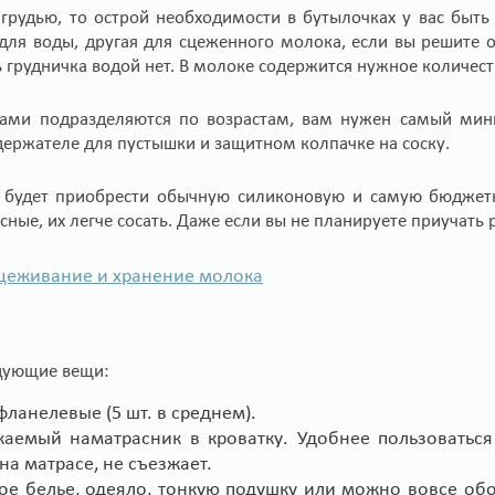
грудью, то острой необходимости в бутылочках у вас быть
для воды, другая для сцеженного молока, если вы решите 
 грудничка водой нет. В молоке содержится нужное количест
ками подразделяются по возрастам, вам нужен самый мини
-держателе для пустышки и защитном колпачке на соску.
 будет приобрести обычную силиконовую и самую бюджетн
сные, их легче сосать. Даже если вы не планируете приучать 
цеживание и хранение молока
дующие вещи:
фланелевые (5 шт. в среднем).
аемый наматрасник в кроватку. Удобнее пользоватьс
на матрасе, не съезжает.
ое белье, одеяло, тонкую подушку или можно вовсе обой