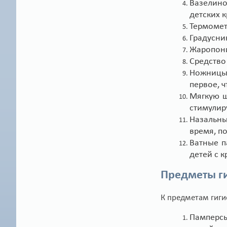
Вазелино
детских 
Термомет
Градусни
Жаропони
Средство
Ножницы 
первое, ч
Мягкую щ
стимулир
Назальны
время, п
Ватные п
детей с 
Предметы г
К предметам гиги
Памперсы