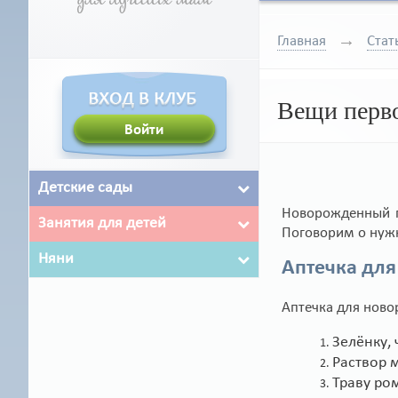
Главная
Стат
Вещи перво
Детские сады
Новорожденный п
Занятия для детей
Поговорим о нужн
Няни
Аптечка дл
Аптечка для ново
Зелёнку,
Раствор 
Траву ро