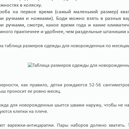
жностях в коляску.
роба на первое время (самый маленький размер) хва
и ручками и ножками). Боди можно взять в разных ва
и ручками, смотря, какое время года и какие климатиче
много практичнее и удобнее, чем раздельные штанишки и
а таблица размеров одежды для новорожденных по месяцам
мерности, как правило, детки рождаются 52-56 сантиметро
ш проносит ее ровно месяц.
ежда для новорожденных шьется швами наружу, чтобы не на
уются клепки на плече.
ют варежки-антицарапки. Пары наборов должно хватить. Т