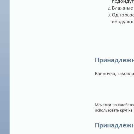
подойдут
Влажные 
Одноразо
воздушны
Принадлежн
Ванночка, гамак и
Мочалки понадобятся
использовать круг на
Принадлежн