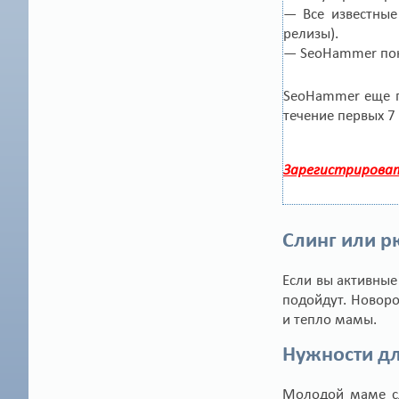
— Все известные
релизы).
— SeoHammer пока
SeoHammer еще п
течение первых 7
Зарегистрироват
Слинг или р
Если вы активные
подойдут. Новоро
и тепло мамы.
Нужности д
Молодой маме сл