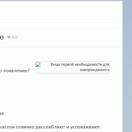
о
421
го появлению?
ия.
настои отлично расслабляют и успокаивают.