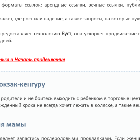
 форматы ссылок: арендные ссылки, вечные ссылки, публик
жет, где рост или падение, а также запросы, на которые ну
редоставляет технологию
Буст
, она ускоряет продвижение в
 дней.
ься и Начать продвижение
юкзак-кенгуру
 родители и не боитесь выходить с ребенком в торговые цент
жденный кроха не всегда хочет лежать в коляске, а такие в
ля мамы
едует запастись послеродовыми прокладками. Если женщи