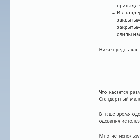
принадле
Из гарде
закрытым
закрытым
слипы на
Ниже представлен
Что касается раз
Стандартный малы
В наше время од
одевания использ
Многие использу