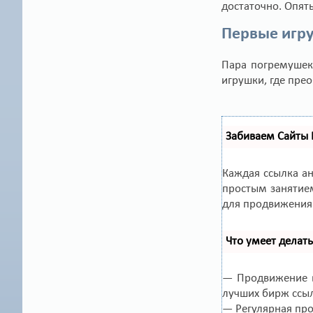
достаточно. Опят
Первые игр
Пара погремушек
игрушки, где прео
Забиваем Сайты
Каждая ссылка а
простым занятием
для продвижения 
Что умеет делат
— Продвижение в
лучших бирж ссы
— Регулярная про