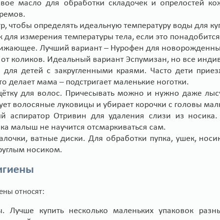
вое масло для обработки складочек и опрелостей ко
кремов.
р, чтобы определять идеальную температуру воды для ку
к для измерения температуры тела, если это понадобитс
жающее. Лучший вариант – Нурофен для новорожденны
 от коликов. Идеальный вариант Эспумизан, но все инди
для детей с закругленными краями. Часто дети при
то делает мама – подстригает маленькие ноготки.
ётку для волос. Причесывать можно и нужно даже лы
ует волосяные луковицы и убирает корочки с головы ма
й аспиратор Отривин для удаления слизи из носика.
ока малыш не научится отсмаркиваться сам.
алочки, ватные диски. Для обработки пупка, ушек, носи
круглым носиком.
игиены
ены относят:
. Лучше купить несколько маленьких упаковок разны