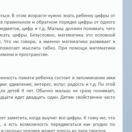
ться. В этом возрасте нужно знать ребенку цифры от
ть в правильном и обратном порядке цифры от одного
предметов, цифр и т.д. Малыш должен понимать чего
исать цифры. Безусловно, математика это основной
ы. Что ни говори, а именно математика развивает в
я, помогает мыслить гибко. При помощи математики
емени и пространстве.
обенность памяти ребенка состоит в запоминании ими
и: удивление, интерес, испуг, радость и т.д. По этой
ля детей 4 лет. Обычно малыш не сразу понимает,
адцати идет двадцать один. Детям свойственно часто
ет заметить, когда выучит все цифры. К тому же, что
, а есть возможность передвигаться как угодно по
 сколько человек может поесть из пяти тарелок.