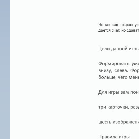
Но так как возраст у
дается счет, но сдав
Цели данной игр
Формировать уме
внизу, слева. Фо
больше, чего мен
Для игры вам пон
три карточки, ра
шесть изображени
Правила игры