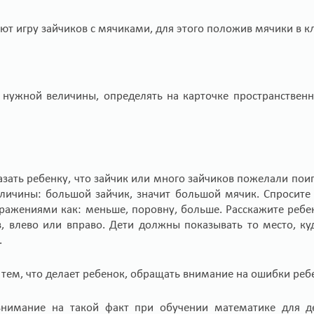
ют игру зайчиков с мячиками, для этого положив мячики в кл
 нужной величины, определять на карточке пространствен
зать ребенку, что зайчик или много зайчиков пожелали по
ичины: большой зайчик, значит большой мячик. Спросите р
ражениями как: меньше, поровну, больше. Расскажите ребен
з, влево или вправо. Дети должны показывать то место, ку
.
тем, что делает ребенок, обращать внимание на ошибки ребен
 внимание на такой факт при обучении математике для 