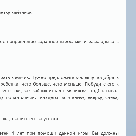
етку зайчиков.
ное направление заданное взрослым и раскладывать
играть в мячик. Нужно предложить малышу подобрать
ебенка: чего больше, чего меньше. Побудите его к
ку о том, как зайчик играл с мячиком: подбрасывал
да попал мячик: кладется мяч внизу, вверху, слева,
ка, хвалить его за успехи.
детей 4 лет при помощи данной игры. Вы должны