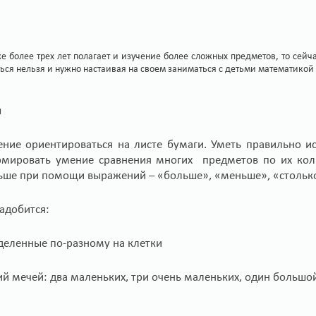
же более трех лет полагает и изучение более сложных предметов, то сейч
аться нельзя и нужно настаивая на своем заниматься с детьми математико
ы
ние ориентироваться на листе бумаги. Уметь правильно ис
рмировать умение сравнения многих предметов по их колич
ьше при помощи выражений – «больше», «меньше», «столько
адобится:
зделенные по-разному на клетки
й мечей: два маленьких, три очень маленьких, один большо