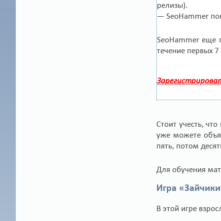
релизы).
— SeoHammer пока
SeoHammer еще п
течение первых 7
Зарегистрироват
Стоит учесть, чт
уже можете объяс
пять, потом десять
Для обучения мат
Игра «Зайчик
В этой игре взро