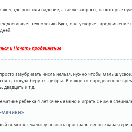
жет, где рост или падение, а также запросы, на которые ну
редоставляет технологию
Буст
, она ускоряет продвижение в
 дней.
ься и Начать продвижение
о просто зазубривать числа нельзя, нужно чтобы малыш усвои
нять, откуда берутся цифры. В какое-то определенное вре
, двадцать и т.д.
ематике ребенка 4 лет очень важно и играть с ним в специал
и-мячики»
слый помогает малышу познать пространственные характерис