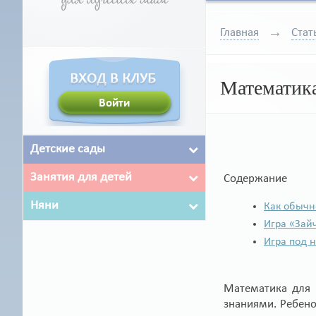
Главная
Стат
Математика 
Детские сады
Занятия для детей
Содержание
Няни
Как обычн
Игра «Зай
Игра под 
Математика для 
знаниями. Ребенок