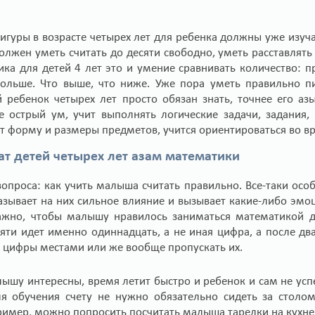
игуры в возрасте четырех лет для ребенка должны уже изуча
должен уметь считать до десяти свободно, уметь расставля
ика для детей 4 лет это и умение сравнивать количество: 
больше. Что выше, что ниже. Уже пора уметь правильно п
 ребенок четырех лет просто обязан знать, точнее его аз
ке острый ум, учит выполнять логические задачи, задани
т форму и размеры предметов, учится ориентироваться во вр
ат детей четырех лет азам математики
вопроса: как учить малыша считать правильно. Все-таки ос
азывает на них сильное влияние и вызывает какие-либо эмоци
ажно, чтобы малышу нравилось заниматься математикой д
яти идет именно одиннадцать, а не иная цифра, а после дв
ь цифры местами или же вообще пропускать их.
лышу интересны, время летит быстро и ребенок и сам не успе
ля обучения счету не нужно обязательно сидеть за столом
мер, можно попросить посчитать малыша тарелки на кухне и