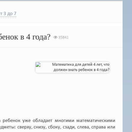
т 3 до 7
бенок в 4 года?
35841
да ребенок уже обладает многими математическими
меты: сверху, снизу, сбоку, сзади, слева, справа или