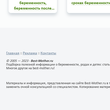
беременность,
сроках беременност
беременность после
замершей
Замершая беременность -
Нужно ли говорить о том, ч
беременности
один из видов патологии
простуда на ранних срока
беременности. Замершая
беременности может
беременность проявляется в
отрицательно повлиять н
остановке развития плода,
плод? При простуде на ранн
чаще всего в первом
сроках беременности мож
0
0
2
19
триместре. Часто случается,
возникнуть риск развити
что замершую беременность
развития внутриутробной
диагностируют не сразу.
гипоксии плода...
Главная
Реклама
Контакты
::
::
© 2005 — 2023 -
Best-Mother.ru
Подборка полезной информации о беременности, родах и детях: стать
Многое другое на best-mother.ru!
Материалы и информация, представленная на сайте Best-Mother.ru в 
заменить очной консультацией со специалистом. Копирование матер