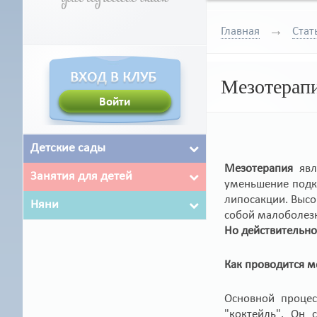
Главная
Стат
Мезотерапи
Детские сады
Мезотерапия
явл
Занятия для детей
уменьшение подк
липосакции. Высо
Няни
собой малоболезн
Но действительно
Как проводится м
Основной процес
"коктейль". Он 