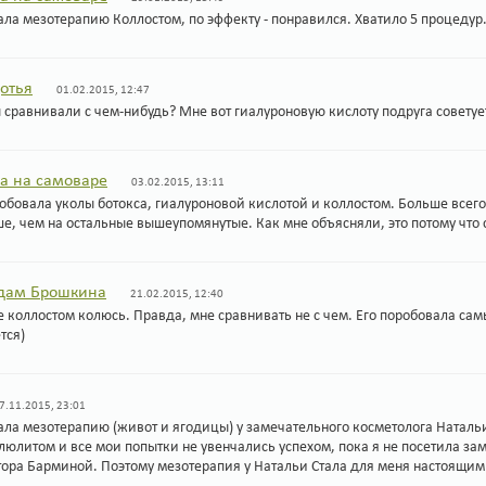
ла мезотерапию Коллостом, по эффекту - понравился. Хватило 5 процедур
отья
01.02.2015, 12:47
 сравнивали с чем-нибудь? Мне вот гиалуроновую кислоту подруга советуе
а на самоваре
03.02.2015, 13:11
обовала уколы ботокса, гиалуроновой кислотой и коллостом. Больше всего
е, чем на остальные вышеупомянутые. Как мне объясняли, это потому что 
дам Брошкина
21.02.2015, 12:40
 коллостом колюсь. Правда, мне сравнивать не с чем. Его поробовала сам
тся)
7.11.2015, 23:01
ала мезотерапию (живот и ягодицы) у замечательного косметолога Наталь
люлитом и все мои попытки не увенчались успехом, пока я не посетила з
тора Барминой. Поэтому мезотерапия у Натальи Стала для меня настоящим