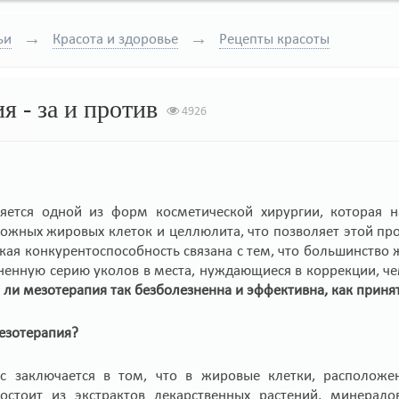
ьи
Красота и здоровье
Рецепты красоты
я - за и против
4926
яется одной из форм косметической хирургии, которая н
ожных жировых клеток и целлюлита, что позволяет этой пр
кая конкурентоспособность связана с тем, что большинство
енную серию уколов в места, нуждающиеся в коррекции, че
 ли мезотерапия так безболезненна и эффективна, как принят
езотерапия?
с заключается в том, что в жировые клетки, расположе
состоит из экстрактов лекарственных растений, минерал