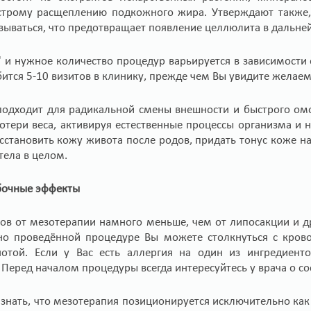
строму расщеплению подкожного жира. Утверждают также, 
зываться, что предотвращает появление целлюлита в дальне
" и нужное количество процедур варьируется в зависимости
ится 5-10 визитов в клинику, прежде чем Вы увидите желаем
подходит для радикальной смены внешности и быстрого омо
отери веса, активируя естественные процессы организма и
становить кожу живота после родов, придать тонус коже на
тела в целом.
бочные эффекты
в от мезотерапии намного меньше, чем от липосакции и др
чно проведённой процедуре Вы можете столкнуться с кров
отой. Если у Вас есть аллергия на один из ингредиенто
Перед началом процедуры всегда интересуйтесь у врача о со
знать, что мезотерапия позиционируется исключительно как