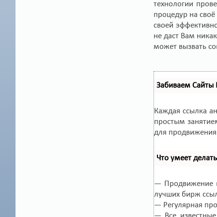
технологии прове
процедур на своё
своей эффективно
не даст Вам ника
может вызвать с
Забиваем Сайты
Каждая ссылка а
простым занятием
для продвижения 
Что умеет делат
— Продвижение в
лучших бирж ссы
— Регулярная про
— Все известные