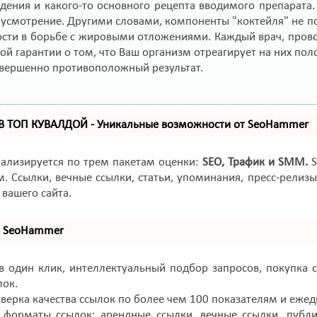
дения и какого-то основного рецепта вводимого препарата
 усмотрение. Другими словами, компоненты "коктейля" не 
сти в борьбе с жировыми отложениями. Каждый врач, прово
кой гарантии о том, что Ваш организм отреагирует на них по
овершенно противоположный результат.
 В ТОП КУВАЛДОЙ - Уникальные возможности от SeoHammer
нализируется по трем пакетам оценки:
SEO, Трафик и SMM.
S
. Ссылки, вечные ссылки, статьи, упоминания, пресс-рели
вашего сайта.
ь SeoHammer
 один клик, интеллектуальный подбор запросов, покупка с
лок.
верка качества ссылок по более чем 100 показателям и ежед
 форматы ссылок: арендные ссылки, вечные ссылки, публик