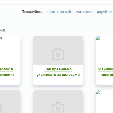
Пожалуйста,
войдите на сайт
, или
зарегистрируйтес
кже
волос в
Как правильно
Маникюр
словиях
ухаживать за волосами
просто
хоженные
Маникю
и по себе
порезо
рашением
других не
лают ее
возможно
изводят на
аппаратн
ечатление
прият
0
0
ренности в
гаран