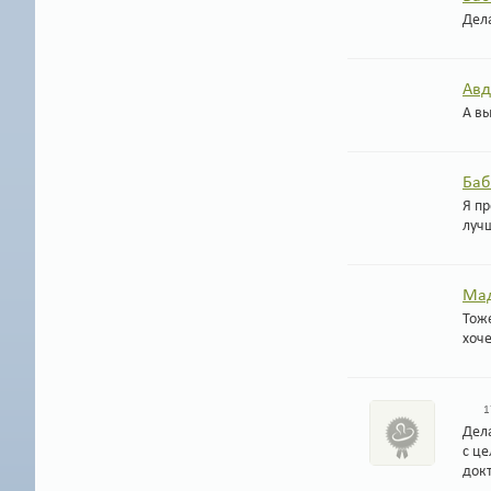
Дела
Авд
А вы
Баб
Я пр
лучш
Ма
Тоже
хоче
1
Дел
с це
док