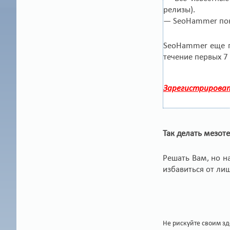
релизы).
— SeoHammer пока
SeoHammer еще п
течение первых 7
Зарегистрироват
Так делать мезот
Решать Вам, но н
избавиться от лиш
Не рискуйте своим з