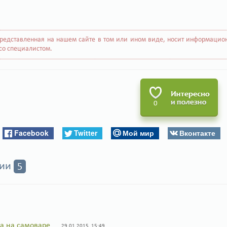
редставленная на нашем сайте в том или ином виде, носит информацион
со специалистом.
0
Facebook
Twitter
Мой мир
Вконтакте
рии
5
а на самоваре
29.01.2015, 15:49