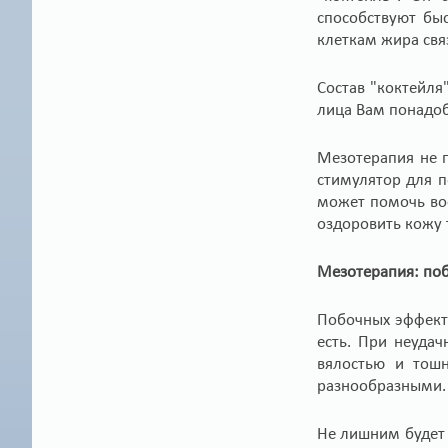
способствуют бы
клеткам жира свя
Состав "коктейля
лица Вам понадоб
Мезотерапия не 
стимулятор для п
может помочь вос
оздоровить кожу 
Мезотерапия: по
Побочных эффекто
есть. При неуда
вялостью и тошн
разнообразными. 
Не лишним будет 