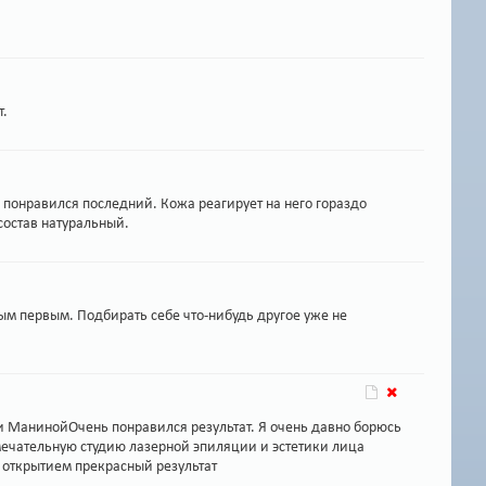
.
т.
 понравился последний. Кожа реагирует на него гораздо
состав натуральный.
ым первым. Подбирать себе что-нибудь другое уже не
и МанинойОчень понравился результат. Я очень давно борюсь
амечательную студию лазерной эпиляции и эстетики лица
 открытием прекрасный результат